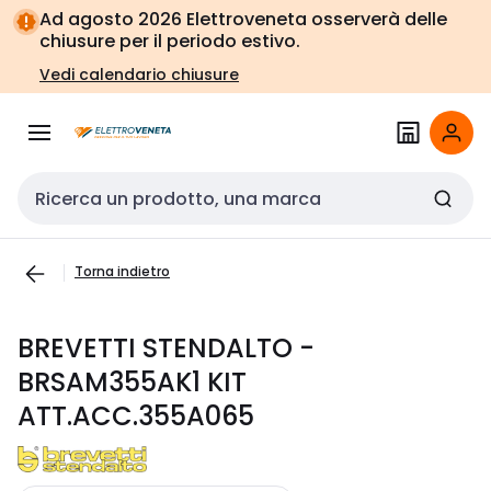
Vai alla
Vai
Ad agosto 2026 Elettroveneta osserverà delle
navigazione
alla
chiusure per il periodo estivo.
pagina
Vedi calendario chiusure
Cerca input
Torna indietro
BREVETTI STENDALTO -
BRSAM355AK1 KIT
ATT.ACC.355A065