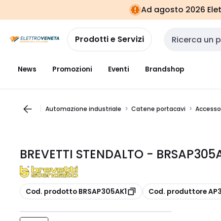
Vai alla
Vai
Ad agosto 2026 Elett
navigazione
alla
pagina
Prodotti e Servizi
Cerca input
News
Promozioni
Eventi
Brandshop
Automazione industriale
Catene portacavi
Accessor
BREVETTI STENDALTO - BRSAP305A
copia
copia
Cod. prodotto BRSAP305AK1
Cod. produttore AP