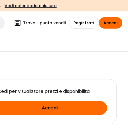
.
Vedi calendario chiusure
Trova il punto vendita
Registrati
Accedi
edi per visualizzare prezzi e disponibilità
Accedi