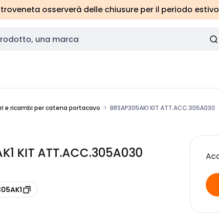
roveneta osserverà delle chiusure per il periodo estivo
i e ricambi per catena portacavo
BRSAP305AK1 KIT ATT.ACC.305A030
K1 KIT ATT.ACC.305A030
Acc
305AK1