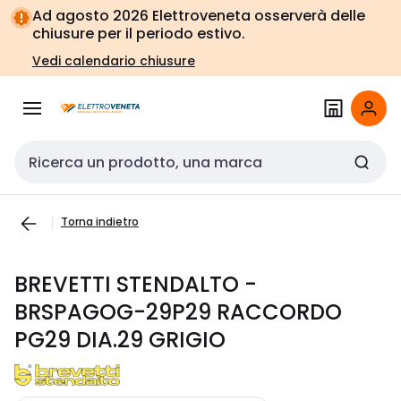
Vai alla
Vai
Ad agosto 2026 Elettroveneta osserverà delle
navigazione
alla
chiusure per il periodo estivo.
pagina
Vedi calendario chiusure
Cerca input
Torna indietro
BREVETTI STENDALTO -
BRSPAGOG-29P29 RACCORDO
PG29 DIA.29 GRIGIO