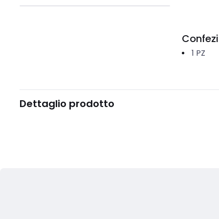
Confez
1
PZ
Dettaglio prodotto