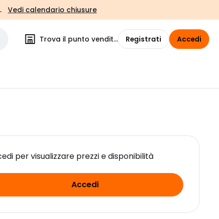
.
Vedi calendario chiusure
Trova il punto vendita
Registrati
Accedi
edi per visualizzare prezzi e disponibilità
Accedi