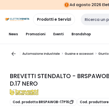
Vai alla
Vai
Ad agosto 2026 Elett
navigazione
alla
pagina
Prodotti e Servizi
Cerca input
News
Promozioni
Eventi
Brandshop
Automazione industriale
Guaine e accessori
Giunto
BREVETTI STENDALTO - BRSPAWOB
D.17 NERO
copia
copia
Cod. prodotto BRSPAWOB-17P16
Cod. produttor