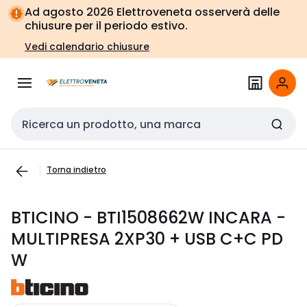
Vai alla
Vai
Ad agosto 2026 Elettroveneta osserverà delle
navigazione
alla
chiusure per il periodo estivo.
pagina
Vedi calendario chiusure
Cerca input
Torna indietro
BTICINO - BTI1508662W INCARA -
MULTIPRESA 2XP30 + USB C+C PD
W