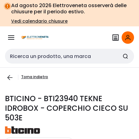
Vai alla
Vai
Ad agosto 2026 Elettroveneta osserverà delle
navigazione
alla
chiusure per il periodo estivo.
pagina
Vedi calendario chiusure
Cerca input
Torna indietro
BTICINO - BTI23940 TEKNE
IDROBOX - COPERCHIO CIECO SU
503E