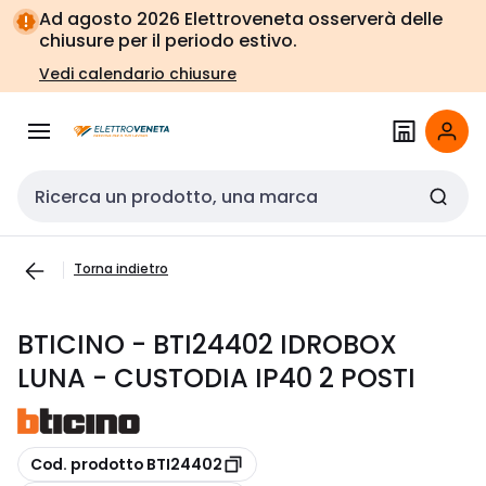
Vai alla
Vai
Ad agosto 2026 Elettroveneta osserverà delle
navigazione
alla
chiusure per il periodo estivo.
pagina
Vedi calendario chiusure
Cerca input
Torna indietro
BTICINO - BTI24402 IDROBOX
LUNA - CUSTODIA IP40 2 POSTI
copia
Cod. prodotto BTI24402