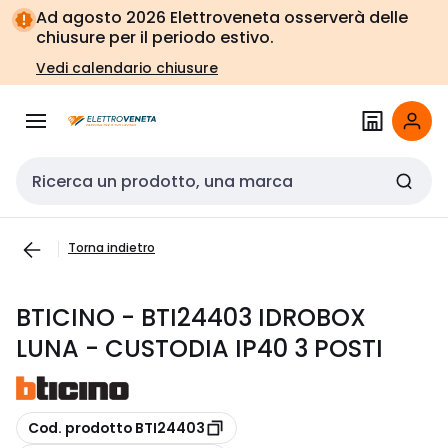
Vai alla
Vai
Ad agosto 2026 Elettroveneta osserverà delle
navigazione
alla
chiusure per il periodo estivo.
pagina
Vedi calendario chiusure
Cerca input
Torna indietro
BTICINO - BTI24403 IDROBOX
LUNA - CUSTODIA IP40 3 POSTI
copia
Cod. prodotto BTI24403