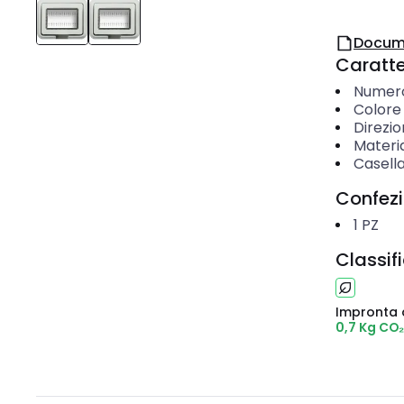
Docum
Caratter
Numero
Colore
Direzi
Materi
Casella
Confez
1
PZ
Classif
Impronta 
0,7 Kg CO