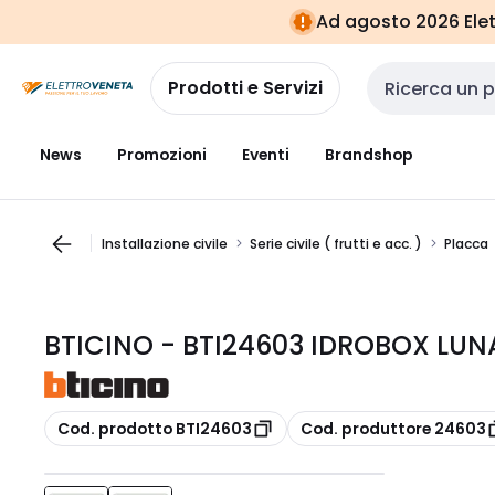
Vai alla
Vai
Ad agosto 2026 Elett
navigazione
alla
pagina
Prodotti e Servizi
Cerca input
News
Promozioni
Eventi
Brandshop
Installazione civile
Serie civile ( frutti e acc. )
Placca
BTICINO - BTI24603 IDROBOX LUN
copia
copia
Cod. prodotto BTI24603
Cod. produttore 24603