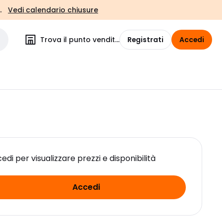
.
Vedi calendario chiusure
Trova il punto vendita
Registrati
Accedi
edi per visualizzare prezzi e disponibilità
Accedi