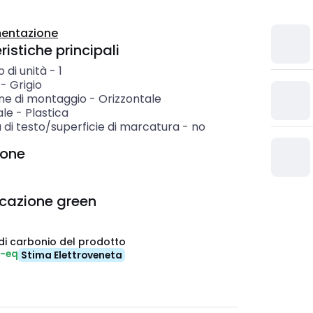
entazione
istiche principali
 di unità
-
1
-
Grigio
one di montaggio
-
Orizzontale
ale
-
Plastica
 di testo/superficie di marcatura
-
no
ione
icazione green
di carbonio del prodotto
₂-eq
Stima Elettroveneta