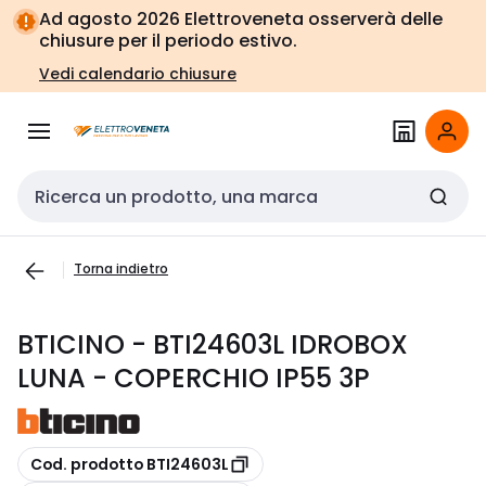
Vai alla
Vai
Ad agosto 2026 Elettroveneta osserverà delle
navigazione
alla
chiusure per il periodo estivo.
pagina
Vedi calendario chiusure
Cerca input
Torna indietro
BTICINO - BTI24603L IDROBOX
LUNA - COPERCHIO IP55 3P
copia
Cod. prodotto BTI24603L