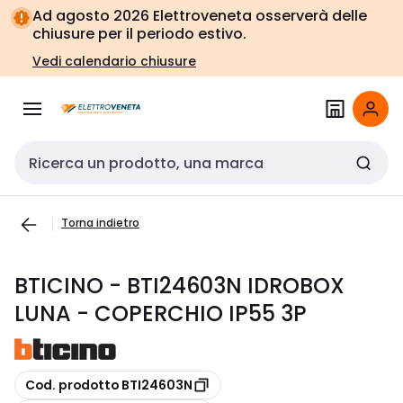
Vai alla
Vai
Ad agosto 2026 Elettroveneta osserverà delle
navigazione
alla
chiusure per il periodo estivo.
pagina
Vedi calendario chiusure
Cerca input
Torna indietro
BTICINO - BTI24603N IDROBOX
LUNA - COPERCHIO IP55 3P
copia
Cod. prodotto BTI24603N