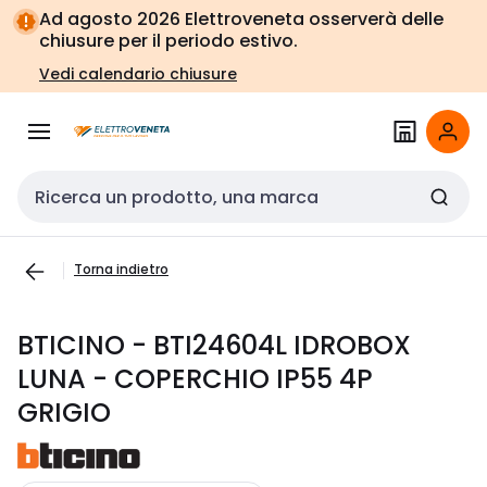
Vai alla
Vai
Ad agosto 2026 Elettroveneta osserverà delle
navigazione
alla
chiusure per il periodo estivo.
pagina
Vedi calendario chiusure
Cerca input
Torna indietro
BTICINO - BTI24604L IDROBOX
LUNA - COPERCHIO IP55 4P
GRIGIO