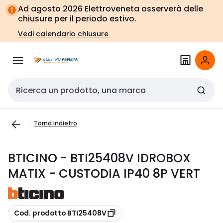
Vai alla
Vai
Ad agosto 2026 Elettroveneta osserverà delle
navigazione
alla
chiusure per il periodo estivo.
pagina
Vedi calendario chiusure
Cerca input
Torna indietro
BTICINO - BTI25408V IDROBOX
MATIX - CUSTODIA IP40 8P VERT
copia
Cod. prodotto BTI25408V