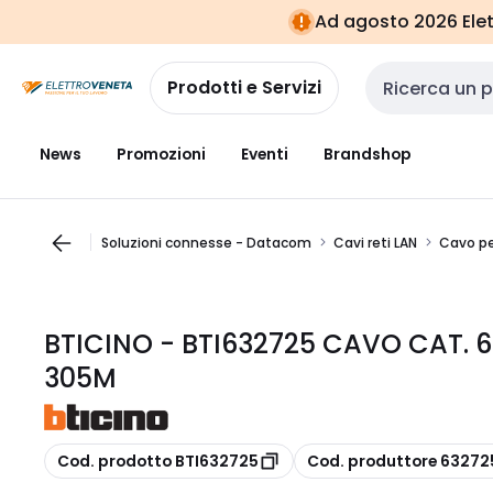
Vai alla
Vai
Ad agosto 2026 Elett
navigazione
alla
pagina
Prodotti e Servizi
Cerca input
News
Promozioni
Eventi
Brandshop
Soluzioni connesse - Datacom
Cavi reti LAN
Cavo pe
BTICINO - BTI632725 CAVO CAT. 
305M
copia
copia
Cod. prodotto BTI632725
Cod. produttore 63272