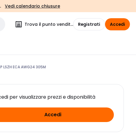
.
Vedi calendario chiusure
Trova il punto vendita
Registrati
Accedi
TP LSZH ECA AWG24 305M
edi per visualizzare prezzi e disponibilità
Accedi