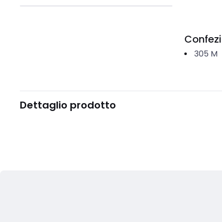
Confez
305
M
Dettaglio prodotto