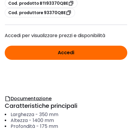
copia
Cod. prodotto BTI93370QBE
copia
Cod. produttore 93370QBE
Accedi per visualizzare prezzi e disponibilità
Accedi
Documentazione
Caratteristiche principali
Larghezza
-
350
mm
Altezza
-
1400
mm
Profondità
-
175
mm