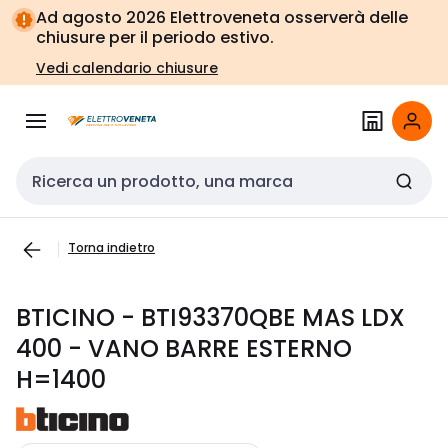
Vai alla
Vai
Ad agosto 2026 Elettroveneta osserverà delle
navigazione
alla
chiusure per il periodo estivo.
pagina
Vedi calendario chiusure
Cerca input
Torna indietro
BTICINO - BTI93370QBE MAS LDX
400 - VANO BARRE ESTERNO
H=1400