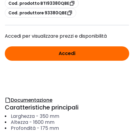
copia
Cod. prodotto BTI93380QBE
copia
Cod. produttore 93380QBE
Accedi per visualizzare prezzi e disponibilità
Accedi
Documentazione
Caratteristiche principali
Larghezza
-
350
mm
Altezza
-
1600
mm
Profondità
-
175
mm