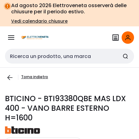
Vai alla
Vai
Ad agosto 2026 Elettroveneta osserverà delle
navigazione
alla
chiusure per il periodo estivo.
pagina
Vedi calendario chiusure
Cerca input
Torna indietro
BTICINO - BTI93380QBE MAS LDX
400 - VANO BARRE ESTERNO
H=1600