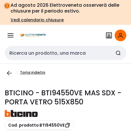
Vai alla
Vai
Ad agosto 2026 Elettroveneta osserverà delle
navigazione
alla
chiusure per il periodo estivo.
pagina
Vedi calendario chiusure
Cerca input
Torna indietro
BTICINO - BTI94550VE MAS SDX -
PORTA VETRO 515X850
copia
Cod. prodotto BTI94550VE