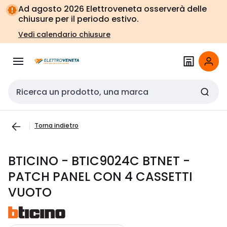
Vai alla
Vai
Ad agosto 2026 Elettroveneta osserverà delle
navigazione
alla
chiusure per il periodo estivo.
pagina
Vedi calendario chiusure
Cerca input
Torna indietro
BTICINO - BTIC9024C BTNET -
PATCH PANEL CON 4 CASSETTI
VUOTO