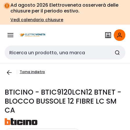
Vai alla
Vai
Ad agosto 2026 Elettroveneta osserverà delle
navigazione
alla
chiusure per il periodo estivo.
pagina
Vedi calendario chiusure
Cerca input
Torna indietro
BTICINO - BTIC9120LCN12 BTNET -
BLOCCO BUSSOLE 12 FIBRE LC SM
CA