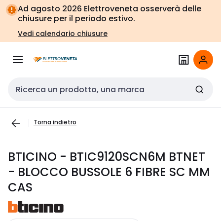
Vai alla
Vai
Ad agosto 2026 Elettroveneta osserverà delle
navigazione
alla
chiusure per il periodo estivo.
pagina
Vedi calendario chiusure
Cerca input
Torna indietro
BTICINO - BTIC9120SCN6M BTNET
- BLOCCO BUSSOLE 6 FIBRE SC MM
CAS