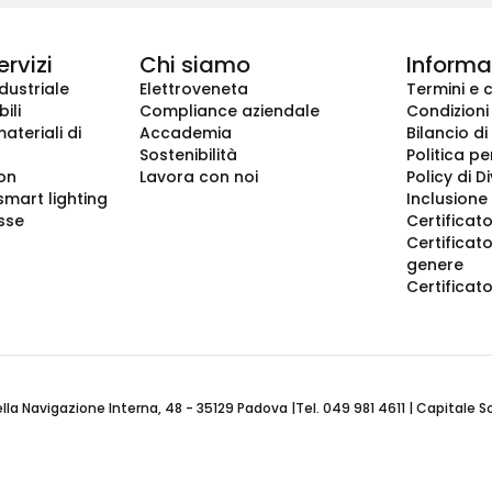
ervizi
Chi siamo
Informaz
dustriale
Elettroveneta
Termini e 
ili
Compliance aziendale
Condizioni
ateriali di
Accademia
Bilancio di
Sostenibilità
Politica pe
ion
Lavora con noi
Policy di D
smart lighting
Inclusione 
sse
Certificato
Certificato
genere
Certificat
 Navigazione Interna, 48 - 35129 Padova |Tel. 049 981 4611 | Capitale Soci