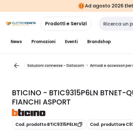
Vai alla
Vai
Ad agosto 2026 Elett
navigazione
alla
pagina
Prodotti e Servizi
Cerca input
News
Promozioni
Eventi
Brandshop
Soluzioni connesse - Datacom
Armadi e accessori per
BTICINO - BTIC9315P6LN BTNET-
FIANCHI ASPORT
copia
copia
Cod. prodotto BTIC9315P6LN
Cod. produttore C9