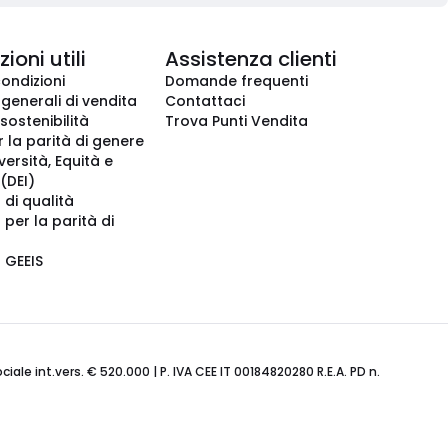
ioni utili
Assistenza clienti
condizioni
Domande frequenti
 generali di vendita
Contattaci
 sostenibilità
Trova Punti Vendita
r la parità di genere
iversità, Equità e
(DEI)
 di qualità
 per la parità di
o GEEIS
ale int.vers. € 520.000 | P. IVA CEE IT 00184820280 R.E.A. PD n.