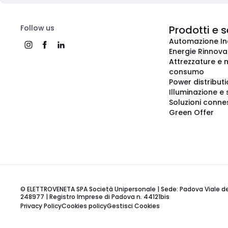
Follow us
Prodotti e s
Automazione In
Energie Rinnovab
Attrezzature e m
consumo
Power distribut
Illuminazione e 
Soluzioni conne
Green Offer
© ELETTROVENETA SPA Società Unipersonale | Sede: Padova Viale della
248977 | Registro Imprese di Padova n. 44121bis
Privacy Policy
Cookies policy
Gestisci Cookies