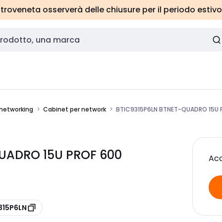
roveneta osserverà delle chiusure per il periodo estivo
 networking
Cabinet per network
BTIC9315P6LN BTNET-QUADRO 15U 
QUADRO 15U PROF 600
Acc
315P6LN