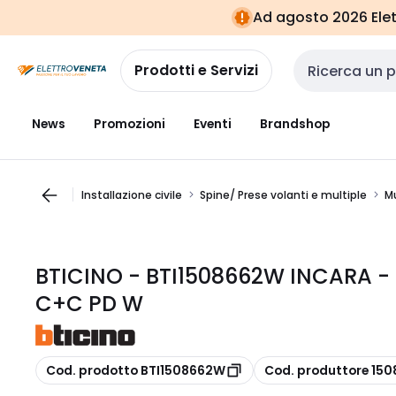
Vai alla
Vai
Ad agosto 2026 Elett
navigazione
alla
pagina
Prodotti e Servizi
Cerca input
News
Promozioni
Eventi
Brandshop
Installazione civile
Spine/ Prese volanti e multiple
Mu
BTICINO - BTI1508662W INCARA -
C+C PD W
copia
copia
Cod. prodotto BTI1508662W
Cod. produttore 15