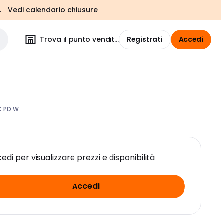
.
Vedi calendario chiusure
Trova il punto vendita
Registrati
Accedi
C PD W
edi per visualizzare prezzi e disponibilità
Accedi