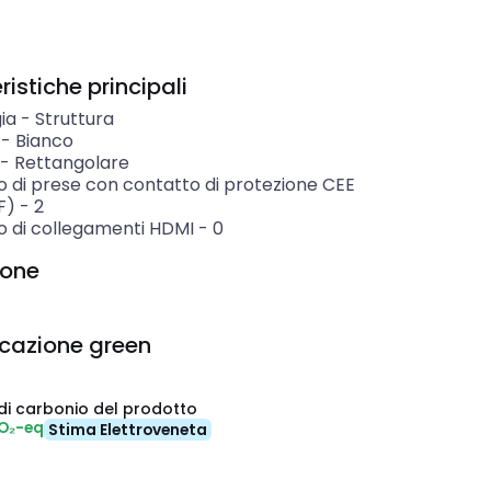
istiche principali
ia
-
Struttura
-
Bianco
-
Rettangolare
 di prese con contatto di protezione CEE
F)
-
2
 di collegamenti HDMI
-
0
ione
icazione green
di carbonio del prodotto
O₂-eq
Stima Elettroveneta