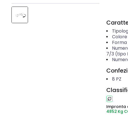
Caratter
Tipolog
Colore
Forma
Numero
7/3 (tipo 
Numero
Confez
8
PZ
Classif
Impronta 
4852 Kg C