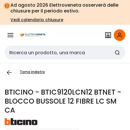
Vai alla
Vai
Ad agosto 2026 Elettroveneta osserverà delle
navigazione
alla
chiusure per il periodo estivo.
pagina
Vedi calendario chiusure
Cerca input
Torna indietro
BTICINO - BTIC9120LCN12 BTNET -
BLOCCO BUSSOLE 12 FIBRE LC SM
CA