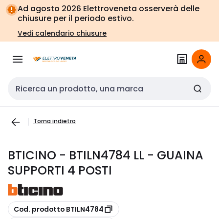
Vai alla
Vai
Ad agosto 2026 Elettroveneta osserverà delle
navigazione
alla
chiusure per il periodo estivo.
pagina
Vedi calendario chiusure
Cerca input
Torna indietro
BTICINO - BTILN4784 LL - GUAINA
SUPPORTI 4 POSTI
copia
Cod. prodotto BTILN4784