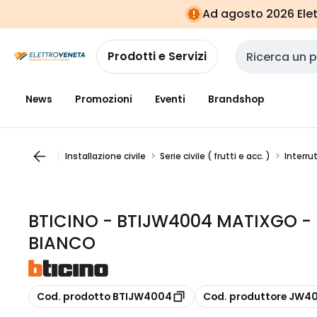
Vai alla
Vai
Ad agosto 2026 Elett
navigazione
alla
pagina
Prodotti e Servizi
Cerca input
News
Promozioni
Eventi
Brandshop
Installazione civile
Serie civile ( frutti e acc. )
Interrut
BTICINO - BTIJW4004 MATIXGO - 
BIANCO
copia
copia
Cod. prodotto BTIJW4004
Cod. produttore JW4