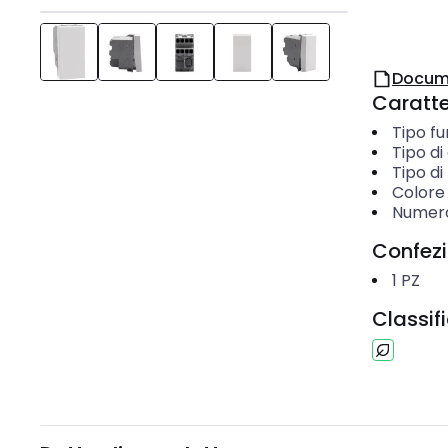
Docum
Caratter
Tipo f
Tipo d
Tipo d
Colore
Numero
Confez
1
PZ
Classif