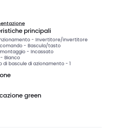
entazione
istiche principali
unzionamento
-
Invertitore/invertitore
i comando
-
Bascula/tasto
i montaggio
-
Incassato
-
Bianco
 di bascule di azionamento
-
1
ione
icazione green