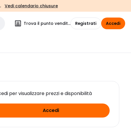
.
Vedi calendario chiusure
Trova il punto vendita
Registrati
Accedi
edi per visualizzare prezzi e disponibilità
Accedi