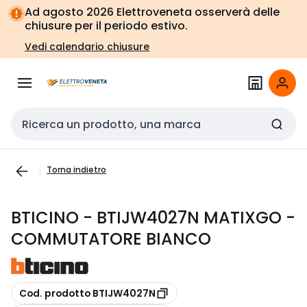
Vai alla
Vai
Ad agosto 2026 Elettroveneta osserverà delle
navigazione
alla
chiusure per il periodo estivo.
pagina
Vedi calendario chiusure
Cerca input
Torna indietro
BTICINO - BTIJW4027N MATIXGO -
COMMUTATORE BIANCO
copia
Cod. prodotto BTIJW4027N