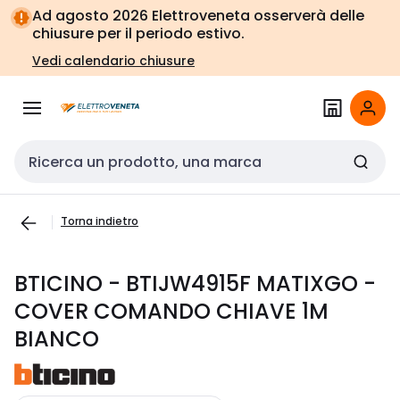
Vai alla
Vai
Ad agosto 2026 Elettroveneta osserverà delle
navigazione
alla
chiusure per il periodo estivo.
pagina
Vedi calendario chiusure
Cerca input
Torna indietro
BTICINO - BTIJW4915F MATIXGO -
COVER COMANDO CHIAVE 1M
BIANCO