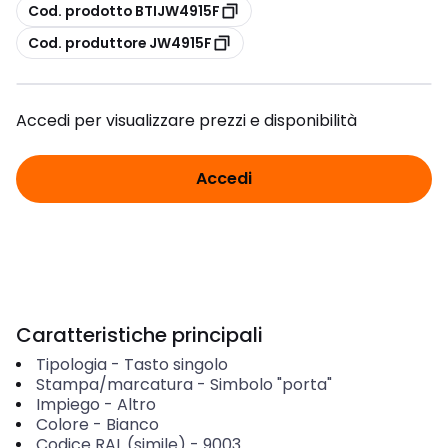
copia
Cod. prodotto BTIJW4915F
copia
Cod. produttore JW4915F
Accedi per visualizzare prezzi e disponibilità
Accedi
Caratteristiche principali
Tipologia
-
Tasto singolo
Stampa/marcatura
-
Simbolo "porta"
Impiego
-
Altro
Colore
-
Bianco
Codice RAL (simile)
-
9003