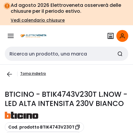
Vai alla
Vai
Ad agosto 2026 Elettroveneta osserverà delle
navigazione
alla
chiusure per il periodo estivo.
pagina
Vedi calendario chiusure
Cerca input
Torna indietro
BTICINO - BTIK4743V230T L.NOW -
LED ALTA INTENSITA 230V BIANCO
copia
Cod. prodotto BTIK4743V230T