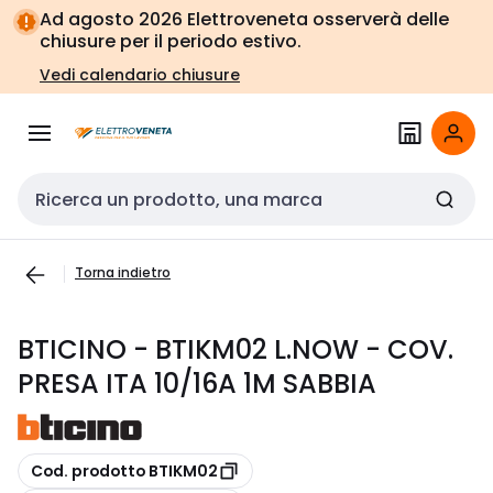
Vai alla
Vai
Ad agosto 2026 Elettroveneta osserverà delle
navigazione
alla
chiusure per il periodo estivo.
pagina
Vedi calendario chiusure
Cerca input
Torna indietro
BTICINO - BTIKM02 L.NOW - COV.
PRESA ITA 10/16A 1M SABBIA
copia
Cod. prodotto BTIKM02