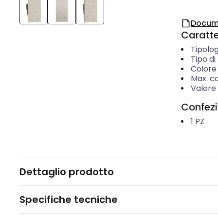
Docum
Caratter
Tipolog
Tipo d
Colore
Max. ca
Valore 
Confez
1
PZ
Dettaglio prodotto
Specifiche tecniche