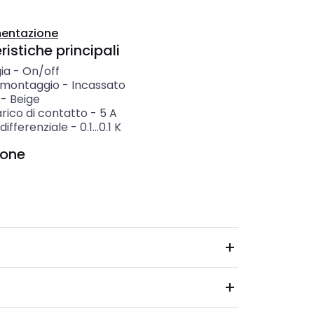
entazione
istiche principali
ia
-
On/off
i montaggio
-
Incassato
-
Beige
rico di contatto
-
5
A
differenziale
-
0.1...0.1
K
ione