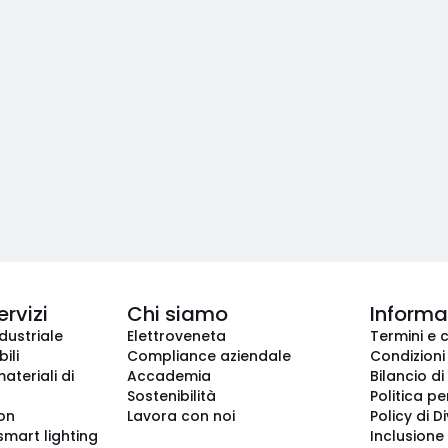
ervizi
Chi siamo
Informaz
dustriale
Elettroveneta
Termini e 
ili
Compliance aziendale
Condizioni
ateriali di
Accademia
Bilancio di
Sostenibilità
Politica pe
ion
Lavora con noi
Policy di D
smart lighting
Inclusione 