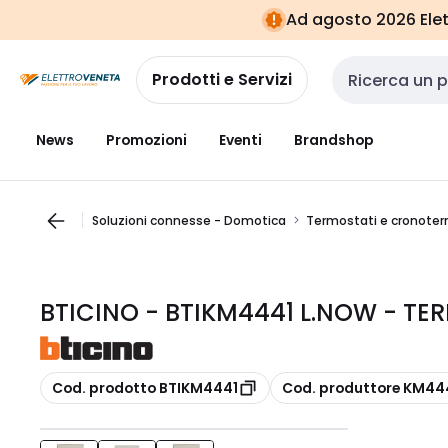
Vai alla
Vai
Ad agosto 2026 Elett
navigazione
alla
pagina
Prodotti e Servizi
Cerca input
News
Promozioni
Eventi
Brandshop
Soluzioni connesse - Domotica
Termostati e cronoter
BTICINO - BTIKM4441 L.NOW - T
copia
copia
Cod. prodotto BTIKM4441
Cod. produttore KM44