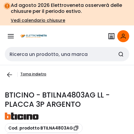
Vai alla
Vai
Ad agosto 2026 Elettroveneta osserverà delle
navigazione
alla
chiusure per il periodo estivo.
pagina
Vedi calendario chiusure
Cerca input
Torna indietro
BTICINO - BTILNA4803AG LL -
PLACCA 3P ARGENTO
copia
Cod. prodotto BTILNA4803AG