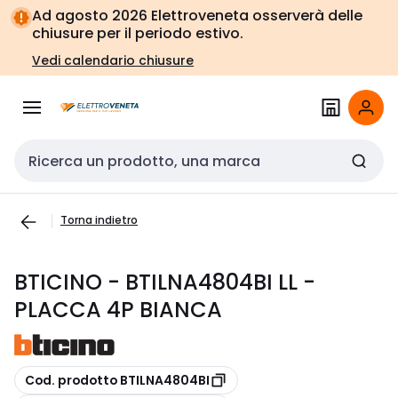
Vai alla
Vai
Ad agosto 2026 Elettroveneta osserverà delle
navigazione
alla
chiusure per il periodo estivo.
pagina
Vedi calendario chiusure
Cerca input
Torna indietro
BTICINO - BTILNA4804BI LL -
PLACCA 4P BIANCA
copia
Cod. prodotto BTILNA4804BI