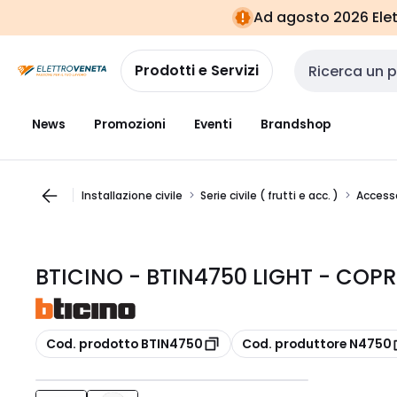
Vai alla
Vai
Ad agosto 2026 Elett
navigazione
alla
pagina
Prodotti e Servizi
Cerca input
News
Promozioni
Eventi
Brandshop
Installazione civile
Serie civile ( frutti e acc. )
Accessor
BTICINO - BTIN4750 LIGHT - COPRI
copia
copia
Cod. prodotto BTIN4750
Cod. produttore N4750