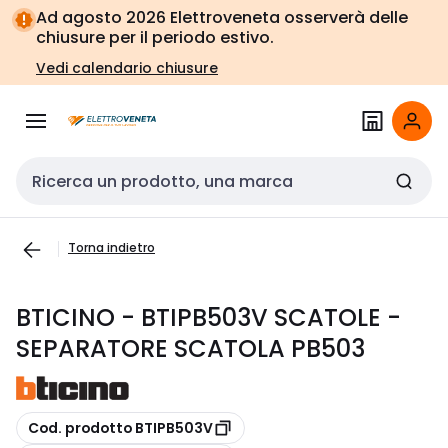
Vai alla
Vai
Ad agosto 2026 Elettroveneta osserverà delle
navigazione
alla
chiusure per il periodo estivo.
pagina
Vedi calendario chiusure
Cerca input
Torna indietro
BTICINO - BTIPB503V SCATOLE -
SEPARATORE SCATOLA PB503
copia
Cod. prodotto BTIPB503V