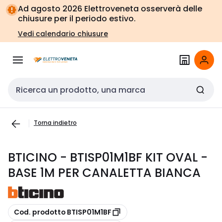
Vai alla
Vai
Ad agosto 2026 Elettroveneta osserverà delle
navigazione
alla
chiusure per il periodo estivo.
pagina
Vedi calendario chiusure
Cerca input
Torna indietro
BTICINO - BTISP01M1BF KIT OVAL -
BASE 1M PER CANALETTA BIANCA
copia
Cod. prodotto BTISP01M1BF