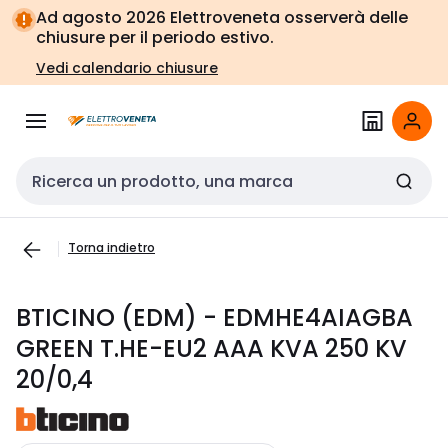
Vai alla
Vai
Ad agosto 2026 Elettroveneta osserverà delle
navigazione
alla
chiusure per il periodo estivo.
pagina
Vedi calendario chiusure
Cerca input
Torna indietro
BTICINO (EDM) - EDMHE4AIAGBA
GREEN T.HE-EU2 AAA KVA 250 KV
20/0,4