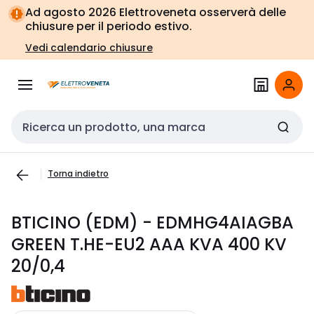
Vai alla
Vai
Ad agosto 2026 Elettroveneta osserverà delle
navigazione
alla
chiusure per il periodo estivo.
pagina
Vedi calendario chiusure
Cerca input
Torna indietro
BTICINO (EDM) - EDMHG4AIAGBA
GREEN T.HE-EU2 AAA KVA 400 KV
20/0,4