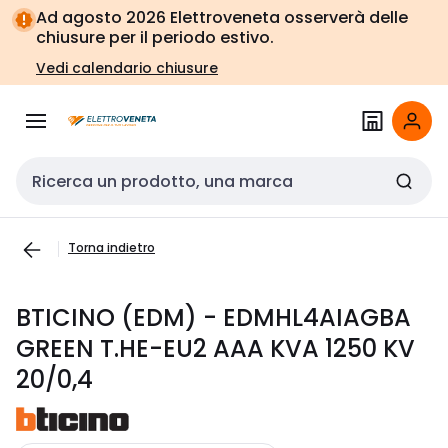
Vai alla
Vai
Ad agosto 2026 Elettroveneta osserverà delle
navigazione
alla
chiusure per il periodo estivo.
pagina
Vedi calendario chiusure
Cerca input
Torna indietro
BTICINO (EDM) - EDMHL4AIAGBA
GREEN T.HE-EU2 AAA KVA 1250 KV
20/0,4