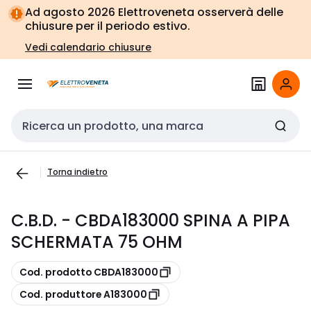
Vai alla
Vai
Ad agosto 2026 Elettroveneta osserverà delle
navigazione
alla
chiusure per il periodo estivo.
pagina
Vedi calendario chiusure
Cerca input
Torna indietro
C.B.D. - CBDA183000 SPINA A PIPA
SCHERMATA 75 OHM
copia
Cod. prodotto CBDA183000
copia
Cod. produttore A183000