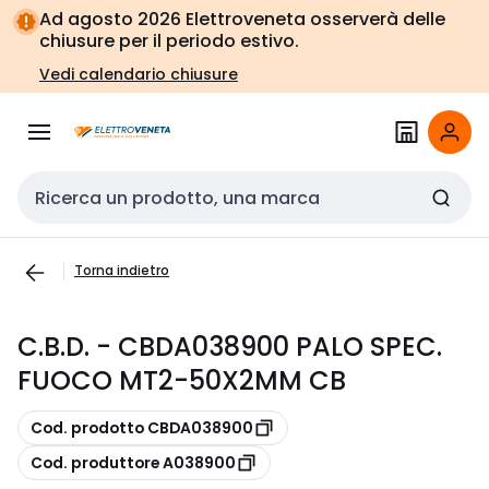
Vai alla
Vai
Ad agosto 2026 Elettroveneta osserverà delle
navigazione
alla
chiusure per il periodo estivo.
pagina
Vedi calendario chiusure
Cerca input
Torna indietro
C.B.D. - CBDA038900 PALO SPEC.
FUOCO MT2-50X2MM CB
copia
Cod. prodotto CBDA038900
copia
Cod. produttore A038900