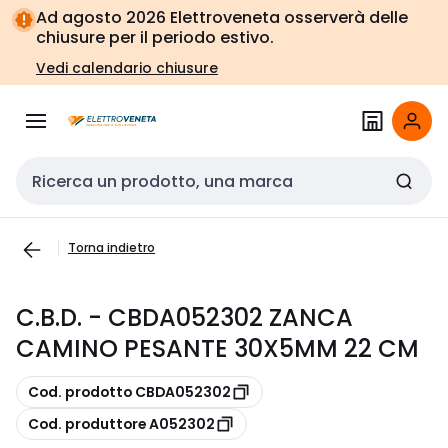
Vai alla
Vai
Ad agosto 2026 Elettroveneta osserverà delle
navigazione
alla
chiusure per il periodo estivo.
pagina
Vedi calendario chiusure
Cerca input
Torna indietro
C.B.D. - CBDA052302 ZANCA
CAMINO PESANTE 30X5MM 22 CM
copia
Cod. prodotto CBDA052302
copia
Cod. produttore A052302