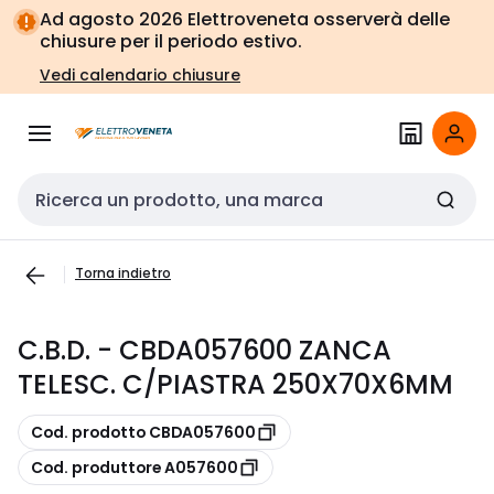
Vai alla
Vai
Ad agosto 2026 Elettroveneta osserverà delle
navigazione
alla
chiusure per il periodo estivo.
pagina
Vedi calendario chiusure
Cerca input
Torna indietro
C.B.D. - CBDA057600 ZANCA
TELESC. C/PIASTRA 250X70X6MM
copia
Cod. prodotto CBDA057600
copia
Cod. produttore A057600