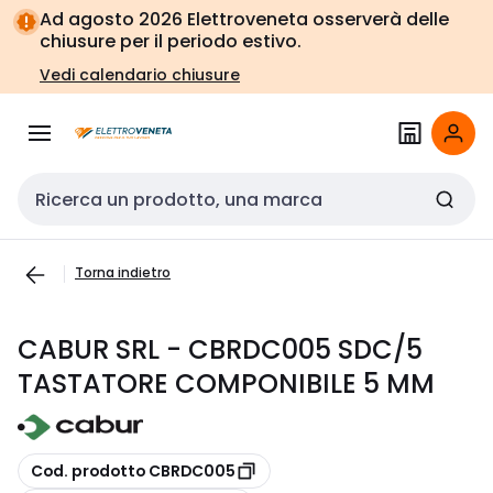
Vai alla
Vai
Ad agosto 2026 Elettroveneta osserverà delle
navigazione
alla
chiusure per il periodo estivo.
pagina
Vedi calendario chiusure
Cerca input
Torna indietro
CABUR SRL - CBRDC005 SDC/5
TASTATORE COMPONIBILE 5 MM
copia
Cod. prodotto CBRDC005