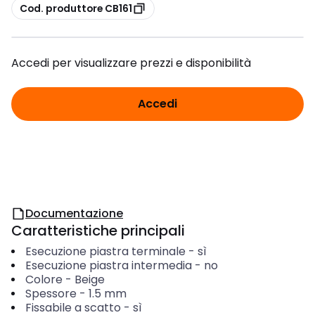
copia
Cod. produttore CB161
Accedi per visualizzare prezzi e disponibilità
Accedi
Documentazione
Caratteristiche principali
Esecuzione piastra terminale
-
sì
Esecuzione piastra intermedia
-
no
Colore
-
Beige
Spessore
-
1.5
mm
Fissabile a scatto
-
sì