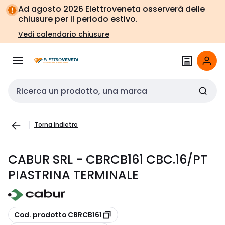
Vai alla
Vai
Ad agosto 2026 Elettroveneta osserverà delle
navigazione
alla
chiusure per il periodo estivo.
pagina
Vedi calendario chiusure
Cerca input
Torna indietro
CABUR SRL - CBRCB161 CBC.16/PT
PIASTRINA TERMINALE
copia
Cod. prodotto CBRCB161