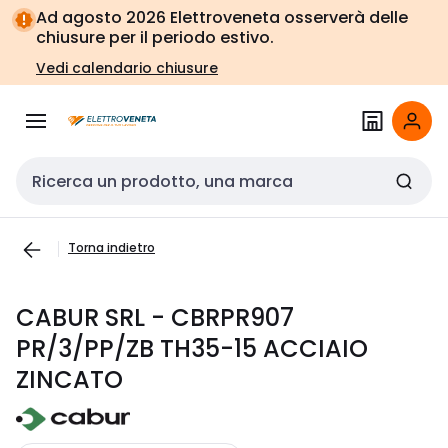
Vai alla
Vai
Ad agosto 2026 Elettroveneta osserverà delle
navigazione
alla
chiusure per il periodo estivo.
pagina
Vedi calendario chiusure
Cerca input
Torna indietro
CABUR SRL - CBRPR907
PR/3/PP/ZB TH35-15 ACCIAIO
ZINCATO