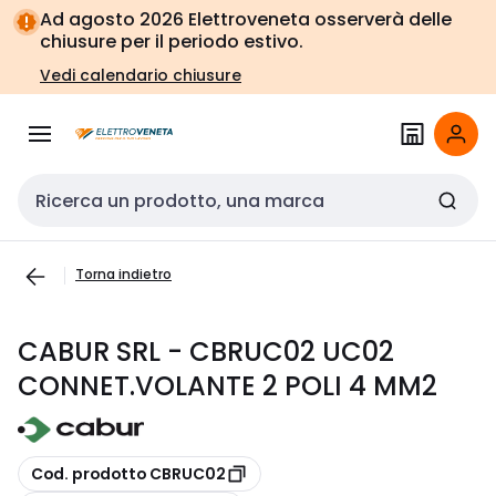
Vai alla
Vai
Ad agosto 2026 Elettroveneta osserverà delle
navigazione
alla
chiusure per il periodo estivo.
pagina
Vedi calendario chiusure
Cerca input
Torna indietro
CABUR SRL - CBRUC02 UC02
CONNET.VOLANTE 2 POLI 4 MM2
copia
Cod. prodotto CBRUC02