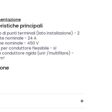
entazione
istiche principali
di punti terminali (lato installazione)
-
2
te nominale
-
24
A
ne nominale
-
450
V
per conduttore flessibile
-
sì
 conduttore rigida (uni-/multifilare)
-
m²
ione