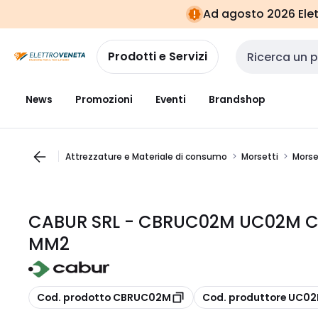
Vai alla
Vai
Ad agosto 2026 Elett
navigazione
alla
pagina
Prodotti e Servizi
Cerca input
News
Promozioni
Eventi
Brandshop
Attrezzature e Materiale di consumo
Morsetti
Morse
CABUR SRL - CBRUC02M UC02M CO
MM2
copia
copia
Cod. prodotto CBRUC02M
Cod. produttore UC0