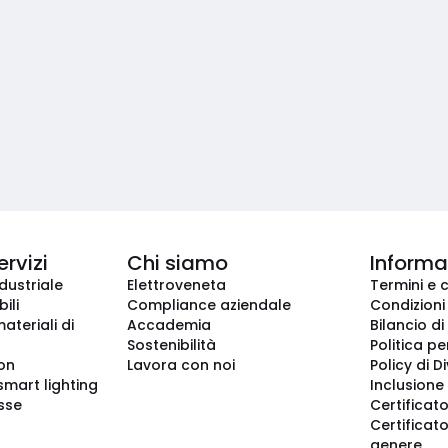
ervizi
Chi siamo
Informaz
dustriale
Elettroveneta
Termini e 
ili
Compliance aziendale
Condizioni
ateriali di
Accademia
Bilancio di
Sostenibilità
Politica pe
ion
Lavora con noi
Policy di D
smart lighting
Inclusione 
sse
Certificato
Certificato
genere