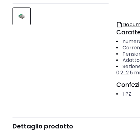
Docum
Caratter
numero 
Corren
Tensio
Adatto 
Sezione
0.2...2.5
m
Confez
1
PZ
Dettaglio prodotto