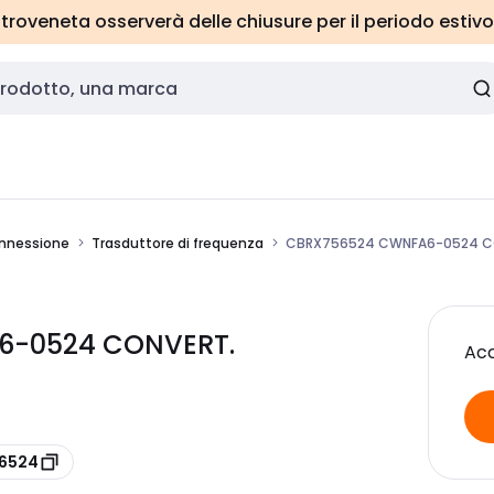
roveneta osserverà delle chiusure per il periodo estivo
onnessione
Trasduttore di frequenza
CBRX756524 CWNFA6-0524 C
6-0524 CONVERT.
Acc
56524