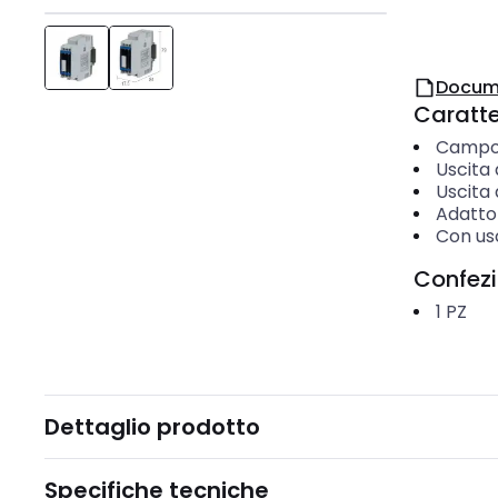
Docum
Caratter
Campo 
Uscita 
Uscita 
Adatto 
Con us
Confez
1
PZ
Dettaglio prodotto
Specifiche tecniche