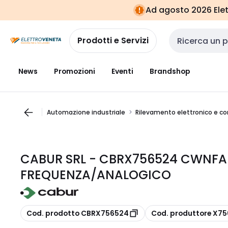
Vai alla
Vai
Ad agosto 2026 Elett
navigazione
alla
pagina
Prodotti e Servizi
Cerca input
News
Promozioni
Eventi
Brandshop
Automazione industriale
Rilevamento elettronico e c
CABUR SRL - CBRX756524 CWNFA
FREQUENZA/ANALOGICO
copia
copia
Cod. prodotto CBRX756524
Cod. produttore X7