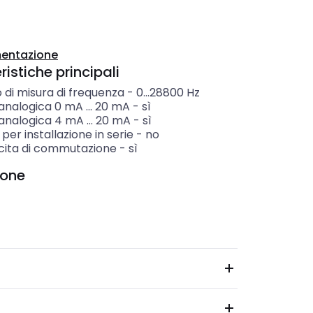
entazione
istiche principali
di misura di frequenza
-
0...28800
Hz
analogica 0 mA ... 20 mA
-
sì
analogica 4 mA ... 20 mA
-
sì
per installazione in serie
-
no
cita di commutazione
-
sì
ione