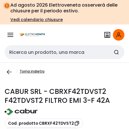
Vai alla
Vai
Ad agosto 2026 Elettroveneta osserverà delle
navigazione
alla
chiusure per il periodo estivo.
pagina
Vedi calendario chiusure
Cerca input
Torna indietro
CABUR SRL - CBRXF42TDVST2
F42TDVST2 FILTRO EMI 3-F 42A
copia
Cod. prodotto CBRXF42TDVST2