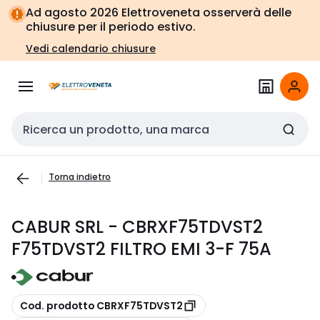
Vai alla
Vai
Ad agosto 2026 Elettroveneta osserverà delle
navigazione
alla
chiusure per il periodo estivo.
pagina
Vedi calendario chiusure
Cerca input
Torna indietro
CABUR SRL - CBRXF75TDVST2
F75TDVST2 FILTRO EMI 3-F 75A
copia
Cod. prodotto CBRXF75TDVST2